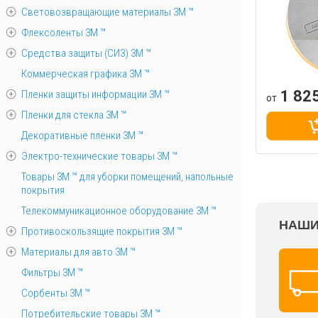
Световозвращающие материалы 3М ™
Флексоленты 3М ™
Средства защиты (СИЗ) 3M ™
Коммерческая графика 3М ™
1 82
Пленки защиты информации 3М ™
от
Пленки для стекла 3М ™
Декоративные пленки 3М ™
Электро-технические товары 3М ™
Товары 3М ™ для уборки помещений, напольные
покрытия
Телекоммуникационное оборудование 3М ™
НАШИ
Противоскользящие покрытия 3М ™
Материалы для авто 3М ™
Фильтры 3М ™
Сорбенты 3М ™
Потребительские товары 3М ™