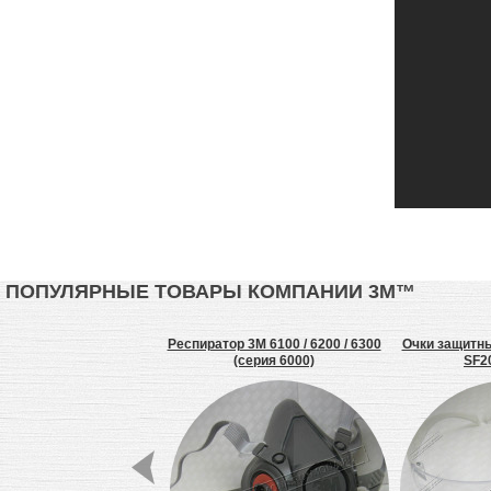
ПОПУЛЯРНЫЕ ТОВАРЫ КОМПАНИИ 3М™
27 клеепереносящая
Респиратор 3M 6100 / 6200 / 6300
Очки защитн
сторонняя лента
(серия 6000)
SF2