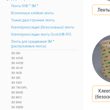
Ленты VHB ™ 3M ™
Ленты
Вспененные клейкие ленты
Тонкие двусторонние ленты
Клеепереносящие (безосновные) ленты
Клеепереносящие ленты Scotch® ATG
Ленты для сращивания 3М ™
(распускаемые ленты)
3M 084
3M 4433E
3M 4492B
3M 4614F
3M 4658
3M 583
3M 5909
3M 7961MPL
Клее
3M 8069E
(безос
3M 8810
3M 8940
3M 9080R