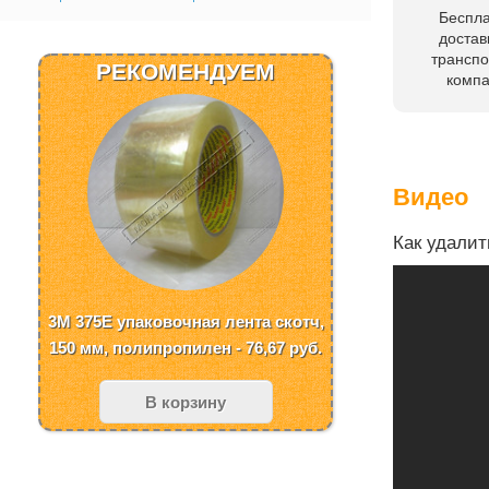
Беспл
достав
трансп
РЕКОМЕНДУЕМ
комп
Видео
Как удалит
3M 375E упаковочная лента скотч,
150 мм, полипропилен - 76,67
руб.
В корзину