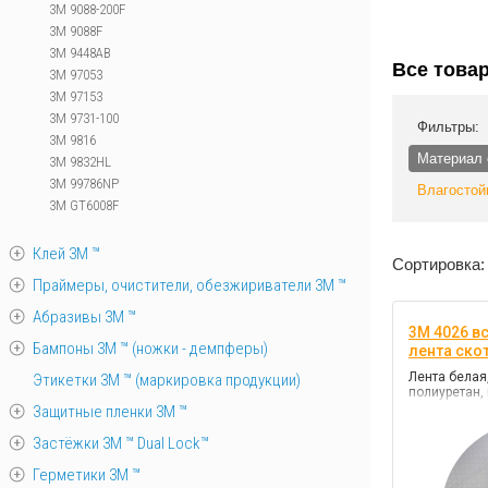
3M 9088-200F
3M 9088F
3M 9448AB
Все това
3M 97053
3M 97153
3M 9731-100
Фильтры:
3M 9816
Материал 
3M 9832HL
3M 99786NP
Влагостой
3M GT6008F
Клей 3М ™
Сортировка:
Праймеры, очистители, обезжириватели 3М ™
Абразивы 3М ™
3M 4026 в
Бампоны 3М ™ (ножки - демпферы)
лента ско
Лента белая,
Этикетки 3М ™ (маркировка продукции)
полиуретан, 
Защитные пленки 3М ™
Застёжки 3М ™ Dual Lock™
Герметики 3М ™