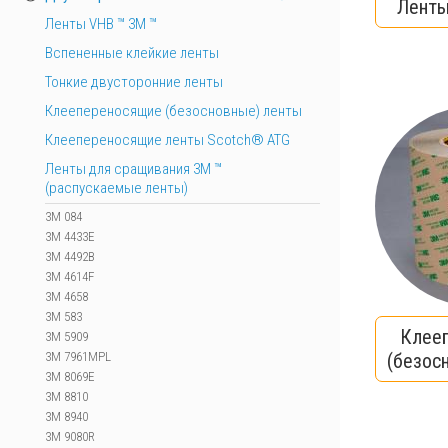
Ленты
Ленты VHB ™ 3M ™
Вспененные клейкие ленты
Тонкие двусторонние ленты
Клеепереносящие (безосновные) ленты
Клеепереносящие ленты Scotch® ATG
Ленты для сращивания 3М ™
(распускаемые ленты)
3M 084
3M 4433E
3M 4492B
3M 4614F
3M 4658
3M 583
Клее
3M 5909
3M 7961MPL
(безос
3M 8069E
3M 8810
3M 8940
3M 9080R