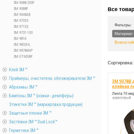
3M 9088-200F
3M 9088F
Все това
3M 9448AB
3M 97053
Фильтры:
3M 97153
3M 9731-100
Материал 
3M 9816
Влагостой
3M 9832HL
3M 99786NP
3M GT6008F
Сортировка:
Клей 3М ™
Праймеры, очистители, обезжириватели 3М ™
3M 9078B 
клейкая л
Абразивы 3М ™
Лента 70 мкр
Бампоны 3М ™ (ножки - демпферы)
акриловый
Этикетки 3М ™ (маркировка продукции)
Защитные пленки 3М ™
Застёжки 3М ™ Dual Lock™
Герметики 3М ™