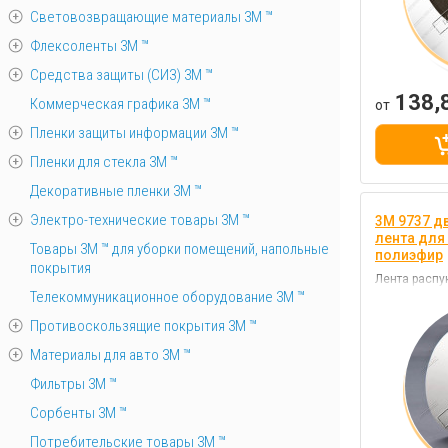
Световозвращающие материалы 3М ™
Флексоленты 3М ™
Средства защиты (СИЗ) 3M ™
138,
Коммерческая графика 3М ™
от
Пленки защиты информации 3М ™
Пленки для стекла 3М ™
Декоративные пленки 3М ™
Электро-технические товары 3М ™
3M 9737 д
лента для
Товары 3М ™ для уборки помещений, напольные
полиэфир
покрытия
Лента распу
клей акрил
Телекоммуникационное оборудование 3М ™
Противоскользящие покрытия 3М ™
Материалы для авто 3М ™
Фильтры 3М ™
Сорбенты 3М ™
Потребительские товары 3М ™