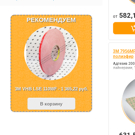
582,
от
РЕКОМЕНДУЕМ
3M 7956MP
полиэфир
Адгезив 200
лайнерами, 
3M VHB LSE 110WF - 1 365,22
руб.
В корзину