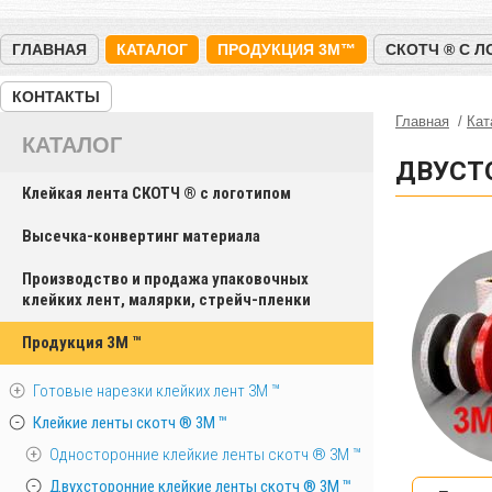
ГЛАВНАЯ
КАТАЛОГ
ПРОДУКЦИЯ 3M™
СКОТЧ ® С 
КОНТАКТЫ
Главная
Кат
КАТАЛОГ
ДВУСТ
Клейкая лента СКОТЧ ® с логотипом
Высечка-конвертинг материала
Производство и продажа упаковочных
клейких лент, малярки, стрейч-пленки
Продукция 3M ™
Готовые нарезки клейких лент 3M ™
Клейкие ленты скотч ® 3M ™
Односторонние клейкие ленты скотч ® 3M ™
Двухсторонние клейкие ленты скотч ® 3M ™