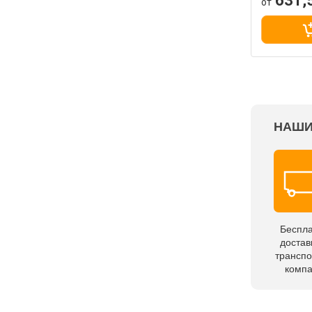
631,
от
НАШИ
Беспл
достав
трансп
комп