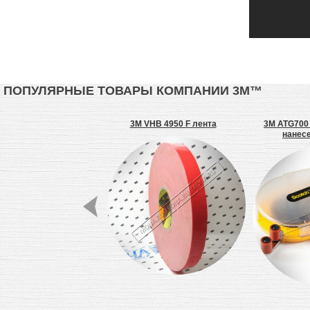
ПОПУЛЯРНЫЕ ТОВАРЫ КОМПАНИИ 3М™
B 50F лента, 20 мм,
3M VHB 4950 F лента
3M ATG700
пеноакрил
нанес