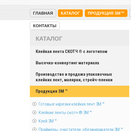
ГЛАВНАЯ
КАТАЛОГ
ПРОДУКЦИЯ 3M™
КОНТАКТЫ
КАТАЛОГ
Клейкая лента СКОТЧ ® с логотипом
Высечка-конвертинг материала
Производство и продажа упаковочных
клейких лент, малярки, стрейч-пленки
Продукция 3M ™
Готовые нарезки клейких лент 3M ™
Клейкие ленты скотч ® 3M ™
Клей 3М ™
Праймеры, очистители, обезжириватели 3М ™