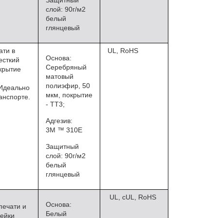
Защитный
слой: 90г/м2
белый
глянцевый
ати в
UL, RoHS
Основа:
есткий
Серебряный
крытие
матовый
полиэфир, 50
 Идеально
мкм, покрытие
анспорте.
- ТТ3;
Адгезив:
3М ™ 310E
Защитный
слой: 90г/м2
белый
глянцевый
UL, cUL, RoHS
Основа:
печати и
Белый
лейки