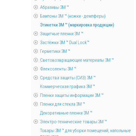
Абразивы 3М ™
Бампоны 3М ™ (ножки - демпферы)
Этикетки 3М ™ (маркировка продукции)
Защитные пленки 3М ™
Застёжки 3М ™ Dual Lock™
Герметики 3М ™
Световозвращающие материалы 3М ™
Флексоленты 3М ™
Средства защиты (СИЗ) 3M ™
Коммерческая графика 3М ™
Пленки защиты информации 3М ™
Пленки для стекла 3М ™
Декоративные пленки 3М ™
Электро-технические товары 3М ™
Товары 3М ™ для уборки помещений, напольные