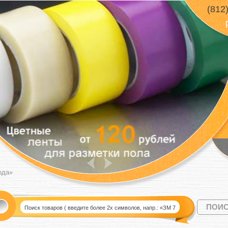
(812
ода»