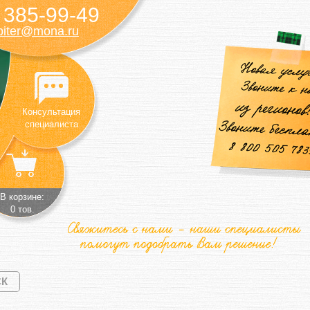
385-99-49
)
piter@mona.ru
Консультация
специалиста
В корзине:
0 тов.