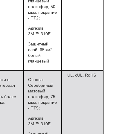
глянцевый
полиэфир, 50
мкм, покрытие
- ТТ2;
Адгезив:
3М ™ 310E
Защитный
слой: 65г/м2
белый
глянцевый
UL, cUL, RoHS
ати в
Основа:
атериал
Серебряный
матовый
ть более
полиэфир, 75
ки.
мкм, покрытие
- ТТ5;
Адгезив:
3М ™ 310E