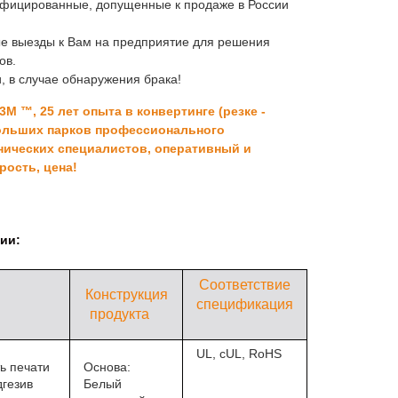
тифицированные, допущенные к продаже в России
ые выезды к Вам на предприятие для решения
ов.
, в случае обнаружения брака!
M ™, 25 лет опыта в конвертинге (резке -
больших парков профессионального
нических специалистов, оперативный и
рость, цена!
ии:
Соответствие
Конструкция
спецификация
продукта
UL, cUL, RoHS
ь печати
Основа:
дгезив
Белый