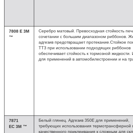
Серебро матовый. Превосходная стойкость печ
7808 E 3M
сочетании с большим диапазоном риббонов. Ж
™
адгезив предотвращает протекание.Стойкое по
ТТ3 при использовании подходящих риббонов
обеспечивает стойкость к тормозной жидкости.
для применений в автомобилестроении и на тр
Белый глянец. Адгезив 350Е для применений,
7871
требующих использования термотрансферной 
EC 3M ™
качественного приклеивания к сложным для ск