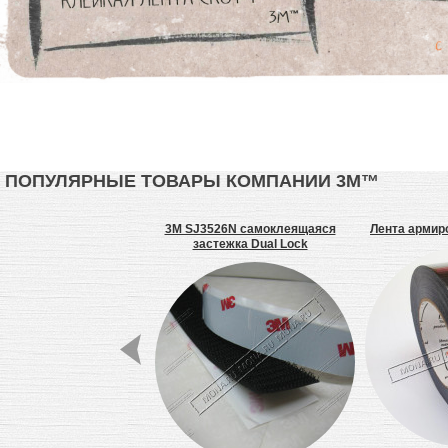
ПОПУЛЯРНЫЕ ТОВАРЫ КОМПАНИИ 3М™
 клей аэрозольный
3M SJ3526N самоклеящаяся
Лента армир
застежка Dual Lock