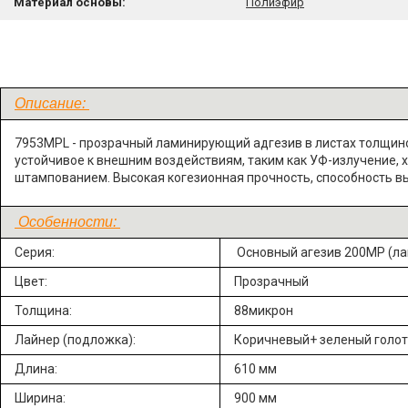
Материал основы:
Полиэфир
Описание:
7953MPL - прозрачный ламинирующий адгезив в листах толщино
устойчивое к внешним воздействиям, таким как УФ-излучение, 
штампованием. Высокая когезионная прочность, способность 
Особенности:
Серия:
Основный агезив 200МР (лам
Цвет:
Прозрачный
Толщина:
88микрон
Лайнер (подложка):
Коричневый+ зеленый голот
Длина:
610 мм
Ширина:
900 мм