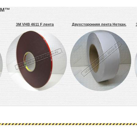
3М™
3M VHB 4611 F лента
Двухсторонняя лента Неткан.