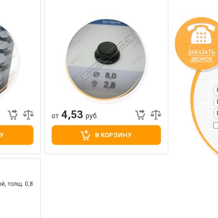
4,53
от
руб.
У
В КОРЗИНУ
й, толщ. 0,8