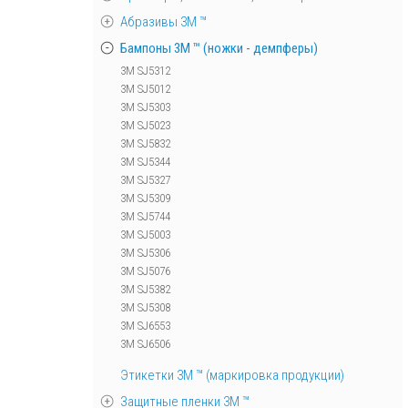
Абразивы 3М ™
Бампоны 3М ™ (ножки - демпферы)
3M SJ5312
3M SJ5012
3M SJ5303
3M SJ5023
3M SJ5832
3M SJ5344
3M SJ5327
3M SJ5309
3M SJ5744
3M SJ5003
3M SJ5306
3M SJ5076
3M SJ5382
3M SJ5308
3M SJ6553
3M SJ6506
Этикетки 3М ™ (маркировка продукции)
Защитные пленки 3М ™