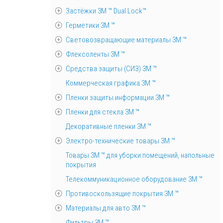
Застёжки 3М ™ Dual Lock™
Герметики 3М ™
Световозвращающие материалы 3М ™
Флексоленты 3М ™
Средства защиты (СИЗ) 3M ™
Коммерческая графика 3М ™
Пленки защиты информации 3М ™
Пленки для стекла 3М ™
Декоративные пленки 3М ™
Электро-технические товары 3М ™
Товары 3М ™ для уборки помещений, напольные
покрытия
Телекоммуникационное оборудование 3М ™
Противоскользящие покрытия 3М ™
Материалы для авто 3М ™
Фильтры 3М ™