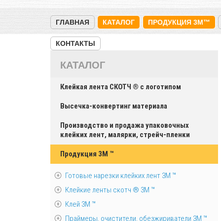
ГЛАВНАЯ
КАТАЛОГ
ПРОДУКЦИЯ 3M™
КОНТАКТЫ
КАТАЛОГ
Клейкая лента СКОТЧ ® с логотипом
Высечка-конвертинг материала
Производство и продажа упаковочных
клейких лент, малярки, стрейч-пленки
Продукция 3M ™
Готовые нарезки клейких лент 3M ™
Клейкие ленты скотч ® 3M ™
Клей 3М ™
Праймеры, очистители, обезжириватели 3М ™