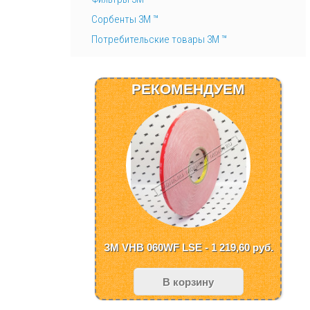
Сорбенты 3М ™
Потребительские товары 3М ™
РЕКОМЕНДУЕМ
ЗМ VHB 060WF LSE - 1 219,60
руб.
В корзину