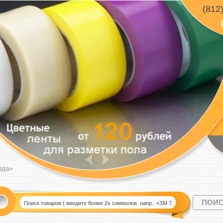
(812
ода»