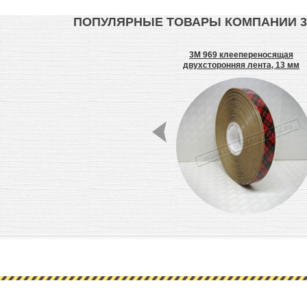
ПОПУЛЯРНЫЕ ТОВАРЫ КОМПАНИИ 
tch®
3M 2517 малярная лента скотч,
3M 969 клеепереносящая
бумажная
двухсторонняя лента, 13 мм