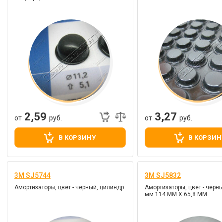
2,59
3,27
от
руб.
от
руб.
В КОРЗИНУ
В КОРЗИН
3M SJ5744
3M SJ5832
Амортизаторы, цвет - черный, цилиндр
Амортизаторы, цвет - черны
мм 114 ММ Х 65,8 ММ