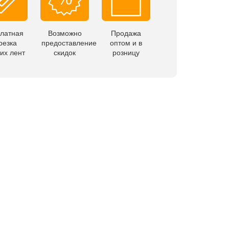
латная
Возможно
Продажа
резка
предоставление
оптом и в
их лент
скидок
розницу