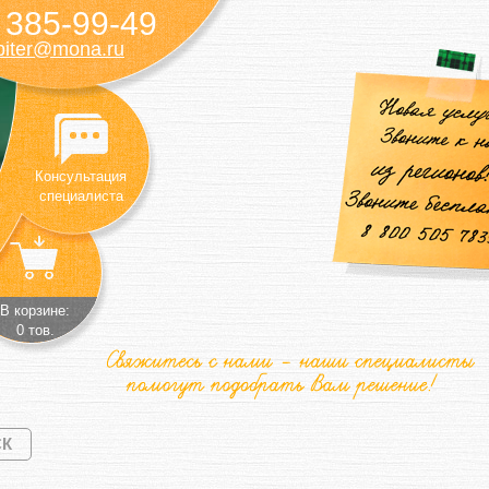
385-99-49
)
piter@mona.ru
Консультация
специалиста
В корзине:
0 тов.