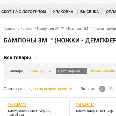
СКОТЧ ® С ЛОГОТИПОМ
УПАКОВКА
ВЫСЕЧКА
ОПЛА
Главная
Каталог
Продукция 3M ™
Бампоны 3М ™ (ножки - демп
БАМПОНЫ 3М ™ (НОЖКИ - ДЕМПФЕ
5
Все товары
Фильтры:
Цена, руб.
Цвет
Черный
×
Форма изделия
Сортировка:
Цена по возрастанию
Валюта:
₽
$
3M SJ5003
3M SJ5012
Амортизаторы, цвет - черный,
Амортизаторы, цвет - черн
полусфера