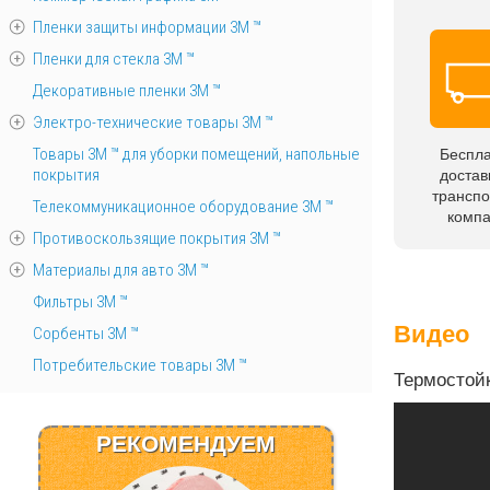
Пленки защиты информации 3М ™
Пленки для стекла 3М ™
Декоративные пленки 3М ™
Электро-технические товары 3М ™
Товары 3М ™ для уборки помещений, напольные
Беспл
покрытия
достав
трансп
Телекоммуникационное оборудование 3М ™
комп
Противоскользящие покрытия 3М ™
Материалы для авто 3М ™
Фильтры 3М ™
Видео
Сорбенты 3М ™
Потребительские товары 3М ™
Термостой
РЕКОМЕНДУЕМ