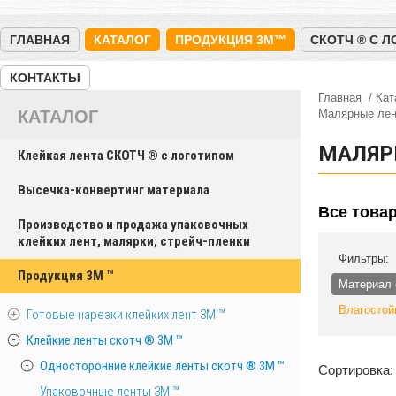
ГЛАВНАЯ
КАТАЛОГ
ПРОДУКЦИЯ 3M™
СКОТЧ ® С 
КОНТАКТЫ
Главная
Кат
КАТАЛОГ
Малярные ле
МАЛЯР
Клейкая лента СКОТЧ ® с логотипом
Высечка-конвертинг материала
Все това
Производство и продажа упаковочных
клейких лент, малярки, стрейч-пленки
Фильтры:
Продукция 3M ™
Материал 
Влагостой
Готовые нарезки клейких лент 3M ™
Клейкие ленты скотч ® 3M ™
Односторонние клейкие ленты скотч ® 3M ™
Сортировка:
Упаковочные ленты 3М ™