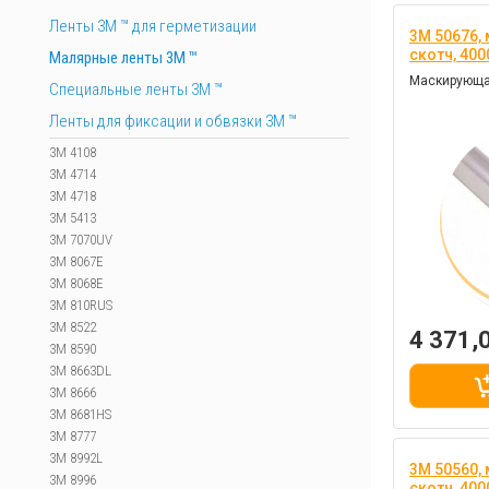
Ленты 3М ™ для герметизации
3M 50676,
скотч, 40
Малярные ленты 3М ™
Маскирующая
Специальные ленты 3M ™
Ленты для фиксации и обвязки 3M ™
3M 4108
3M 4714
3M 4718
3M 5413
3M 7070UV
3M 8067E
3M 8068E
3M 810RUS
3M 8522
4 371,
3M 8590
3M 8663DL
3M 8666
3M 8681HS
3M 8777
3M 8992L
3M 50560,
3M 8996
скотч, 40