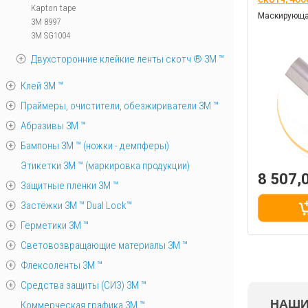
Kapton tape
Маскирующая
3M 8997
3M SG1004
Двухсторонние клейкие ленты скотч ® 3M ™
Клей 3М ™
Праймеры, очистители, обезжириватели 3М ™
Абразивы 3М ™
Бампоны 3М ™ (ножки - демпферы)
Этикетки 3М ™ (маркировка продукции)
8 507,
Защитные пленки 3М ™
Застёжки 3М ™ Dual Lock™
Герметики 3М ™
Световозвращающие материалы 3М ™
Флексоленты 3М ™
Средства защиты (СИЗ) 3M ™
НАШИ
Коммерческая графика 3М ™