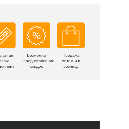
латная
Возможно
Продажа
резка
предоставление
оптом и в
их лент
скидок
розницу