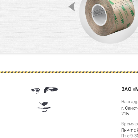
ЗАО «
Наш адр
г. Санкт
21Б
Время р
Пн-чт с 
Пт с 9-3