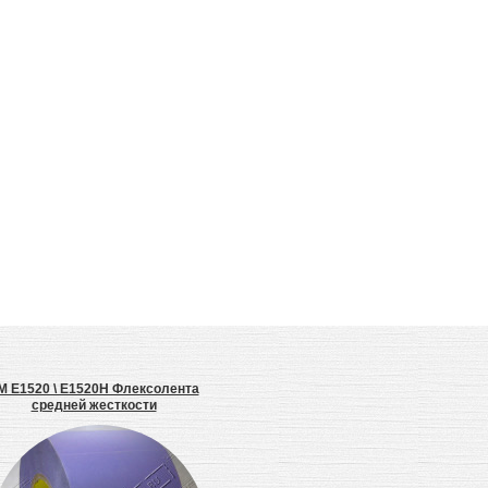
M E1520 \ E1520H Флексолента
3M E1720 \ E1720H Флексолента
средней жесткости
средней жесткости
Са