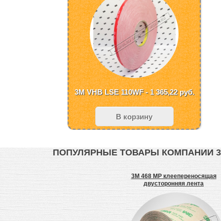
3M VHB LSE 110WF - 1 365,22
руб.
В корзину
ПОПУЛЯРНЫЕ ТОВАРЫ КОМПАНИИ 
лента
Crystal 3M 7725-324
3M 468 MP клеепереносящая
Самоклеющаяся пленка
двусторонняя лента