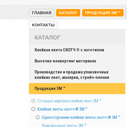
ГЛАВНАЯ
КАТАЛОГ
ПРОДУКЦИЯ 3M™
КОНТАКТЫ
КАТАЛОГ
Клейкая лента СКОТЧ ® с логотипом
Высечка-конвертинг материала
Производство и продажа упаковочных
клейких лент, малярки, стрейч-пленки
Продукция 3M ™
Готовые нарезки клейких лент 3M ™
Клейкие ленты скотч ® 3M ™
Односторонние клейкие ленты скотч ® 3M ™
Упаковочные ленты 3М ™