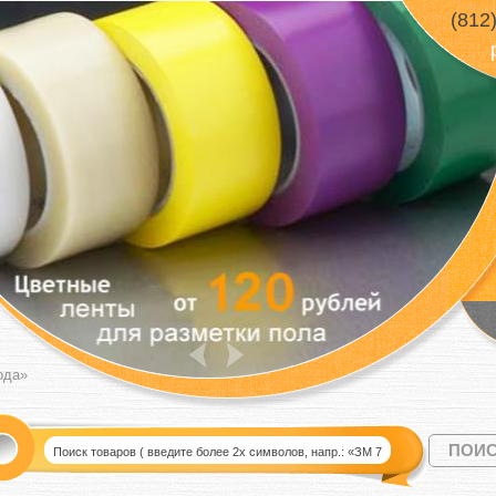
(812
ода»