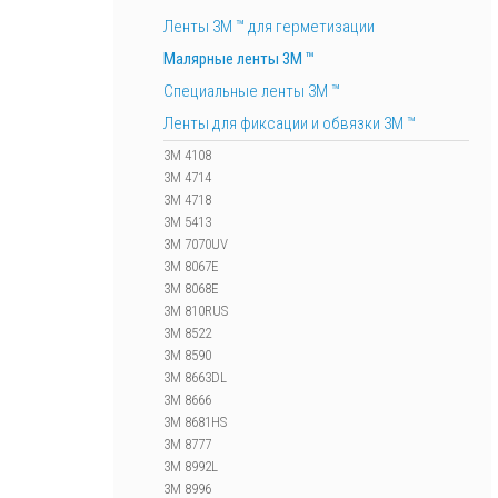
Ленты 3М ™ для герметизации
Малярные ленты 3М ™
Специальные ленты 3M ™
Ленты для фиксации и обвязки 3M ™
3M 4108
3M 4714
3M 4718
3M 5413
3M 7070UV
3M 8067E
3M 8068E
3M 810RUS
3M 8522
3M 8590
3M 8663DL
3M 8666
3M 8681HS
3M 8777
3M 8992L
3M 8996