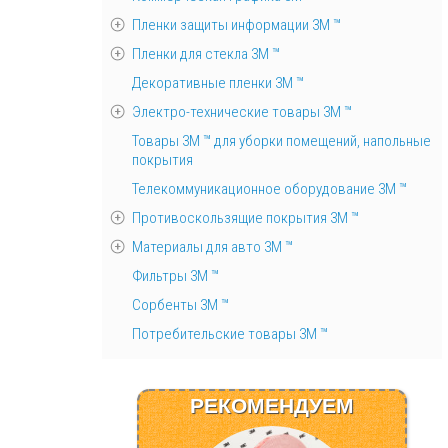
Пленки защиты информации 3М ™
Пленки для стекла 3М ™
Декоративные пленки 3М ™
Электро-технические товары 3М ™
Товары 3М ™ для уборки помещений, напольные
покрытия
Телекоммуникационное оборудование 3М ™
Противоскользящие покрытия 3М ™
Материалы для авто 3М ™
Фильтры 3М ™
Сорбенты 3М ™
Потребительские товары 3М ™
РЕКОМЕНДУЕМ