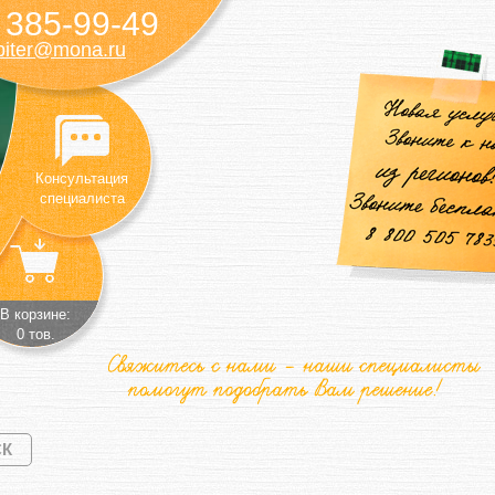
385-99-49
)
piter@mona.ru
Консультация
специалиста
В корзине:
0 тов.