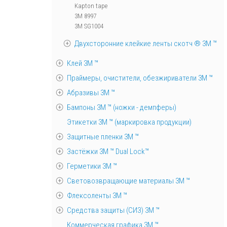
Kapton tape
3M 8997
3M SG1004
Двухсторонние клейкие ленты скотч ® 3M ™
Клей 3М ™
Праймеры, очистители, обезжириватели 3М ™
Абразивы 3М ™
Бампоны 3М ™ (ножки - демпферы)
Этикетки 3М ™ (маркировка продукции)
Защитные пленки 3М ™
Застёжки 3М ™ Dual Lock™
Герметики 3М ™
Световозвращающие материалы 3М ™
Флексоленты 3М ™
Средства защиты (СИЗ) 3M ™
Коммерческая графика 3М ™