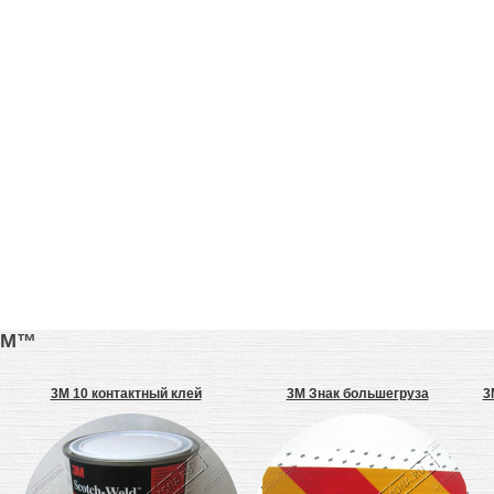
3М™
3M 10 контактный клей
3M Знак большегруза
3