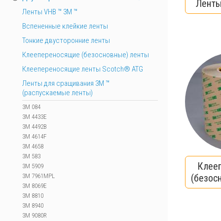
Ленты
Ленты VHB ™ 3M ™
Вспененные клейкие ленты
Тонкие двусторонние ленты
Клеепереносящие (безосновные) ленты
Клеепереносящие ленты Scotch® ATG
Ленты для сращивания 3М ™
(распускаемые ленты)
3M 084
3M 4433E
3M 4492B
3M 4614F
3M 4658
3M 583
Клее
3M 5909
3M 7961MPL
(безос
3M 8069E
3M 8810
3M 8940
3M 9080R