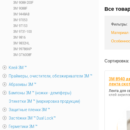
3M 9088-200F
3M 9088F
Все това
3M 9448AB
3M 97053
Фильтры:
3M 97153
3M 9731-100
Материал 
3M 9816
Особеннос
3M 9832HL
3M 99786NP
3M GT6008F
Сортировка:
Клей 3М ™
Праймеры, очистители, обезжириватели 3М ™
3M 8940 д
лента скот
Абразивы 3М ™
Лента для с
Бампоны 3М ™ (ножки - демпферы)
клей акрил
Этикетки 3М ™ (маркировка продукции)
Защитные пленки 3М ™
Застёжки 3М ™ Dual Lock™
Герметики 3М ™