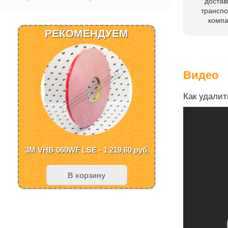
достав
трансп
комп
РЕКОМЕНДУЕМ
Видео
Как удалит
ЗМ VHB 060WF LSE - 1 219,60
руб.
В корзину