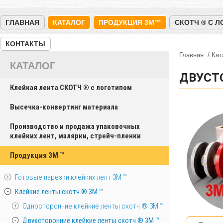
ГЛАВНАЯ
КАТАЛОГ
ПРОДУКЦИЯ 3M™
СКОТЧ ® С 
КОНТАКТЫ
Главная
Кат
КАТАЛОГ
ДВУСТ
Клейкая лента СКОТЧ ® с логотипом
Высечка-конвертинг материала
Производство и продажа упаковочных
клейких лент, малярки, стрейч-пленки
Продукция 3M ™
Готовые нарезки клейких лент 3M ™
Клейкие ленты скотч ® 3M ™
Односторонние клейкие ленты скотч ® 3M ™
Двухсторонние клейкие ленты скотч ® 3M ™