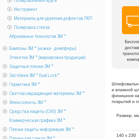
Полировальные круги
Инструмент
Материалы для удаления дефектов ЛКП
Полировка стекла
Абразивные технологии 3М ™
Беспл
достав
Бампоны 3М ™ (ножки - демпферы)
трансп
Этикетки 3М ™ (маркировка продукции)
комп
Защитные пленки 3М ™
Застёжки 3М ™ Dual Lock™
Шлифовальны
Герметики 3М ™
и влажной ш
Световозвращающие материалы 3М ™
финишное ка
покрытий и п
Флексоленты 3М ™
Средства защиты (СИЗ) 3M ™
Размер, м
Коммерческая графика 3М ™
Пленки защиты информации 3М ™
140 х 230
Пленки для стекла 3М ™