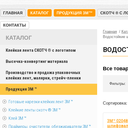
ГЛАВНАЯ
КАТАЛОГ
ПРОДУКЦИЯ 3M™
СКОТЧ ® С 
КОНТАКТЫ
Главная
Кат
КАТАЛОГ
Водостойкие 
ВОДОС
Клейкая лента СКОТЧ ® с логотипом
Высечка-конвертинг материала
Все това
Производство и продажа упаковочных
клейких лент, малярки, стрейч-пленки
Фильтры:
Продукция 3M ™
Готовые нарезки клейких лент 3M ™
Сортировка:
Клейкие ленты скотч ® 3M ™
Клей 3М ™
3M™ 02048
шлифоваль
Праймеры, очистители, обезжириватели 3М ™