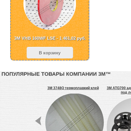
ЗМ VHB 160WF LSE - 1 461,02
руб.
В корзину
ПОПУЛЯРНЫЕ ТОВАРЫ КОМПАНИИ 3М™
ремонтная лента скотч
3M 3748Q термоплавкий клей
3M ATG700 ад
ации и обвязки, 48 мм
под л