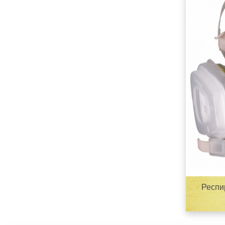
Респи