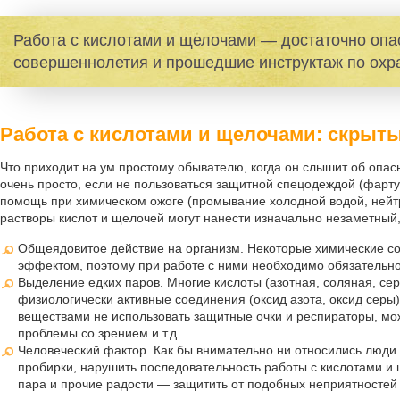
Работа с кислотами и щелочами — достаточно опас
совершеннолетия и прошедшие инструктаж по охра
Работа с кислотами и щелочами: скрыт
Что приходит на ум простому обывателю, когда он слышит об опас
очень просто, если не пользоваться защитной спецодеждой (фартуки
помощь при химическом ожоге (промывание холодной водой, нейтрал
растворы кислот и щелочей могут нанести изначально незаметный,
Общеядовитое действие на организм. Некоторые химические со
эффектом, поэтому при работе с ними необходимо обязательно
Выделение едких паров. Многие кислоты (азотная, соляная, сер
физиологически активные соединения (оксид азота, оксид сер
веществами не использовать защитные очки и респираторы, мо
проблемы со зрением и т.д.
Человеческий фактор. Как бы внимательно ни относились люди к
пробирки, нарушить последовательность работы с кислотами и 
пара и прочие радости — защитить от подобных неприятностей