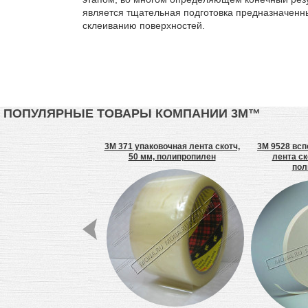
является тщательная подготовка предназначенн
склеиванию поверхностей.
ПОПУЛЯРНЫЕ ТОВАРЫ КОМПАНИИ 3М™
5FC Клей-герметик
3M 371 упаковочная лента скотч,
3M 9528 всп
гибридный
50 мм, полипропилен
лента ск
пол