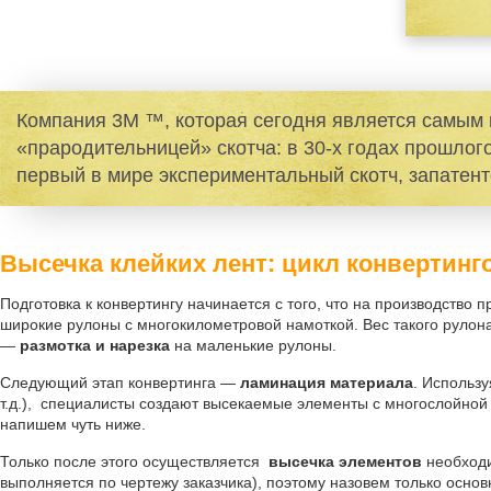
Компания 3М ™, которая сегодня является самым 
«прародительницей» скотча: в 30-х годах прошло
первый в мире экспериментальный скотч, запатен
Высечка клейких лент: цикл конвертин
Подготовка к конвертингу начинается с того, что на производств
широкие рулоны с многокилометровой намоткой. Вес такого рулона 
—
размотка и нарезка
на маленькие рулоны.
Следующий этап конвертинга —
ламинация материала
. Использ
т.д.), специалисты создают высекаемые элементы с многослойной
напишем чуть ниже.
Только после этого осуществляется
высечка элементов
необходи
выполняется по чертежу заказчика), поэтому назовем только осно