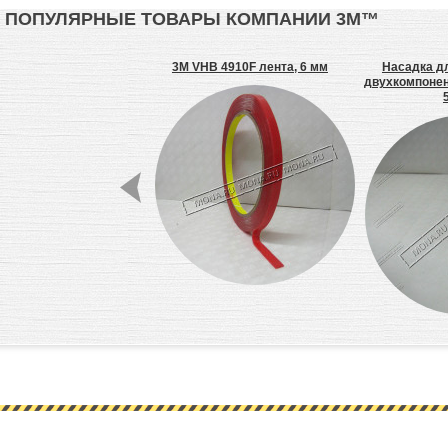
ПОПУЛЯРНЫЕ ТОВАРЫ КОМПАНИИ 3М™
3550 самоклеящаяся
3M VHB 4910F лента, 6 мм
Насадка д
стежка Dual Lock
двухкомпонент