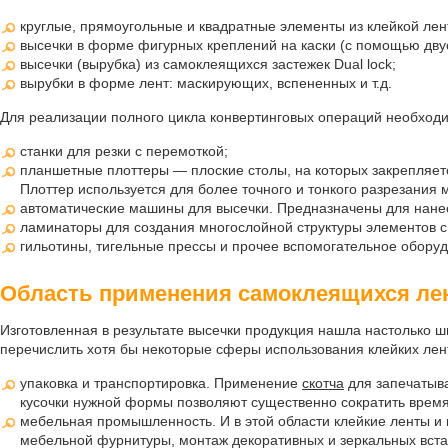
круглые, прямоугольные и квадратные элементы из клейкой лент
высечки в форме фигурных креплений на каски (с помощью двуст
высечки (вырубка) из самоклеящихся застежек Dual lock;
вырубки в форме лент: маскирующих, вспененных и т.д.
Для реализации полного цикла конвертинговых операций необходи
станки для резки с перемоткой;
планшетные плоттеры — плоские столы, на которых закрепляет
Плоттер используется для более точного и тонкого разрезания 
автоматические машины для высечки. Предназначены для нане
ламинаторы для создания многослойной структуры элементов с
гильотины, тигельные прессы и прочее вспомогательное обору
Область применения самоклеящихся ле
Изготовленная в результате высечки продукция нашла настолько ши
перечислить хотя бы некоторые сферы использования клейких лен
упаковка и транспортировка. Применение
скотча
для запечатыва
кусочки нужной формы позволяют существенно сократить время
мебельная промышленность. И в этой области клейкие ленты и
мебельной фурнитуры, монтаж декоративных и зеркальных встав