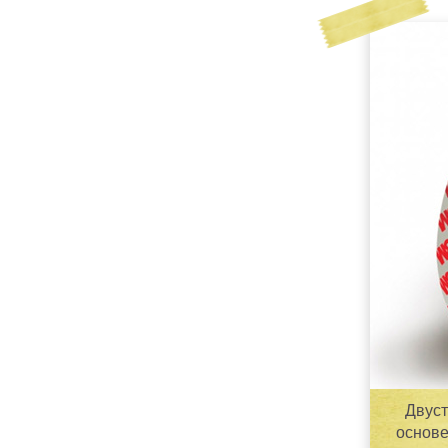
Двуст
основе