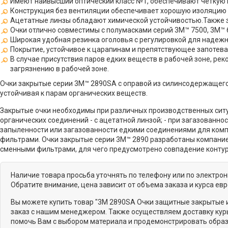
Имеют наивысший оптический класс №1, обеспечивают четкую в
Конструкция без вентиляции обеспечивает хорошую изоляцию гл
Ацетатные линзы обладают химической устойчивостью.Также за
Очки отлично совместимы с полумасками серий 3М™ 7500, 3М™ 
Широкая удобная резинка оголовья с регулировкой для надежн
Покрытие, устойчивое к царапинам и препятствующее запотев
В случае присутствия паров едких веществ в рабочей зоне, р
загрязнению в рабочей зоне.
Очки закрытые серии 3М™ 2890SA с оправой из силинсодержащего 
устойчивая к парам органических веществ.
Закрытые очки необходимы при различных производственных ситуац
органических соединений - с ацетатной линзой; - при загазованн
запыленности или загазованности едкими соединениями для ком
фильтрами. Очки закрытые серии 3M™ 2890 разработаны компание
сменными фильтрами, для чего предусмотрено совпадение контуро
Наличие товара просьба уточнять по телефону или по электро
Обратите внимание, цена зависит от объема заказа и курса ев
Вы можете купить товар "3M 2890SA Очки защитные закрытые и
заказ с нашим менеджером. Также осуществляем доставку курь
помочь Вам с выбором материала и продемонстрировать образ