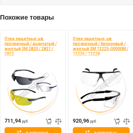
Похожие товары
Очки защитные, цв.
Очки защитные, цв.
прозрачный / дымчатый /
прозрачный / бронзовый /
желтый 3M 2820 / 2821 /
желтый 3M 13225-00000M /
2822
13226 / 13228
Очки для защиты глаз
Очки поликарбонатные.
Асферическая линза - 180°
защита. Покрытие DX. 100% УФ
защита
711,94
920,96
руб.
руб.