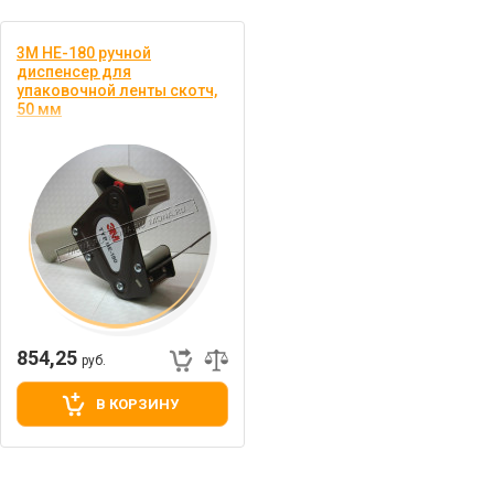
3M HE-180 ручной
диспенсер для
упаковочной ленты скотч,
50 мм
Диспенсер ручной для
односторонних лент без
натяжения
854,25
руб.
В КОРЗИНУ