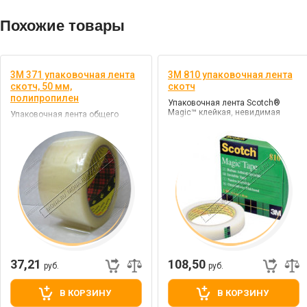
Похожие товары
3M 371 упаковочная лента
3M 810 упаковочная лента
скотч, 50 мм,
скотч
полипропилен
Упаковочная лента Scotch®
Magic™ клейкая, невидимая
Упаковочная лента общего
назначения с сильным клеем,
цв. коричневый, клей
каучуковый
37,21
108,50
руб.
руб.
В КОРЗИНУ
В КОРЗИНУ