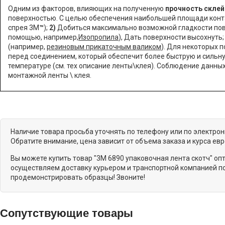
Одним из факторов, влияющих на полученную
прочность склей
поверхностью. С целью обеспечения наибольшей площади конт
спрея 3М
™
);
2)
Добиться максимально возможной гладкости пове
помощью, например,
Изопропила
), Дать поверхности высохнуть
(например,
резиновым прикаточным валиком
). Для некоторых 
перед соединением, который обеспечит более быструю и сильну
температуре (см. тех описание ленты\клея).
Соблюдение данных
монтажной ленты \ клея.
Наличие товара просьба уточнять по телефону или по электро
Обратите внимание, цена зависит от объема заказа и курса ев
Вы можете купить товар "3M 6890 упаковочная лента скотч" о
осуществляем доставку курьером и транспортной компанией по
продемонстрировать образцы! Звоните!
Сопутствующие товары