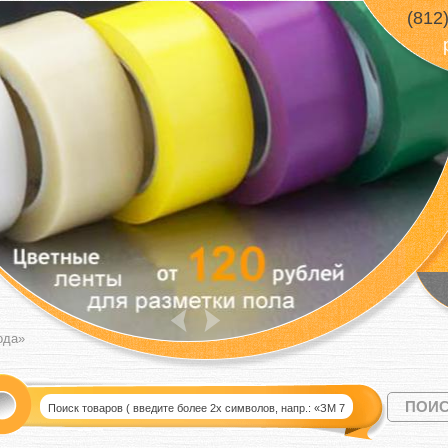
(812
ода»