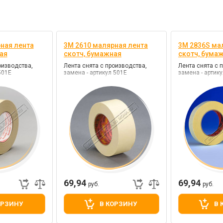
ная лента
3M 2610 малярная лента
3M 2836S ма
ая
скотч, бумажная
скотч, бума
оизводства,
Лента снята с производства,
Лента снята с 
501Е
замена - артикул 501Е
замена - артик
69,94
69,94
руб.
руб.
ОРЗИНУ
В КОРЗИНУ
В 