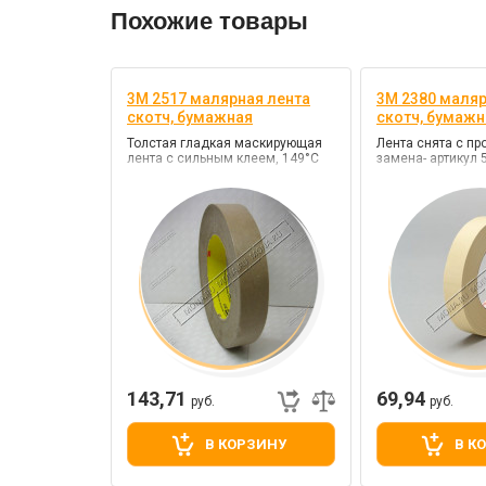
Похожие товары
3M 2517 малярная лента
3M 2380 маляр
скотч, бумажная
скотч, бумажн
Толстая гладкая маскирующая
Лента снята с пр
лента с сильным клеем, 149°C
замена- артикул 
143,71
69,94
руб.
руб.
В КОРЗИНУ
В К