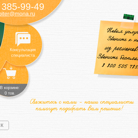
385-99-49
)
piter@mona.ru
Консультация
специалиста
В корзине:
0 тов.