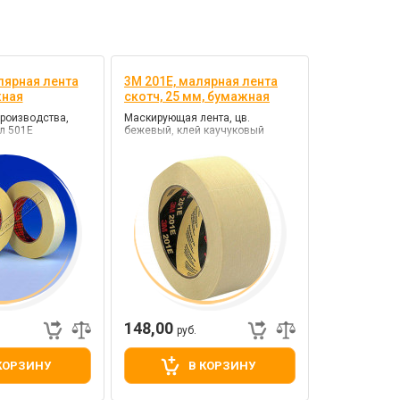
лярная лента
3M 201E, малярная лента
жная
скотч, 25 мм, бумажная
производства,
Маскирующая лента, цв.
ул 501E
бежевый, клей каучуковый
148,00
руб.
КОРЗИНУ
В КОРЗИНУ