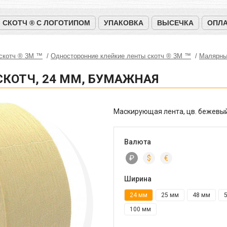
СКОТЧ ® С ЛОГОТИПОМ
УПАКОВКА
ВЫСЕЧКА
ОПЛА
 скотч ® 3M ™
Односторонние клейкие ленты скотч ® 3M ™
Малярны
СКОТЧ, 24 ММ, БУМАЖНАЯ
Маскирующая лента, цв. бежевый
Валюта
₽
$
€
Ширина
24 мм
25 мм
48 мм
100 мм