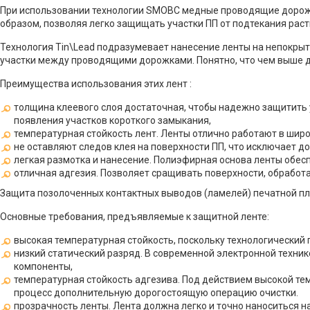
При использовании технологии SMOBC медные проводящие дорожки
образом, позволяя легко защищать участки ПП от подтекания раст
Технология Tin\Lead подразумевает нанесение ленты на непокры
участки между проводящими дорожками. Понятно, что чем выше д
Преимущества использования этих лент :
толщина клеевого слоя достаточная, чтобы надежно защитить у
появления участков короткого замыкания,
температурная стойкость лент. Ленты отлично работают в шир
не оставляют следов клея на поверхности ПП, что исключает д
легкая размотка и нанесение. Полиэфирная основа ленты обес
отличная адгезия. Позволяет сращивать поверхности, обработ
Защита позолоченных контактных выводов (ламелей) печатной пл
Основные требования, предъявляемые к защитной ленте:
высокая температурная стойкость, поскольку технологический 
низкий статический разряд. В современной электронной техник
компоненты,
температурная стойкость адгезива. Под действием высокой те
процесс дополнительную дорогостоящую операцию очистки.
прозрачность ленты. Лента должна легко и точно наноситься 