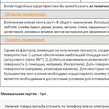
Более подробные характеристики Вы можете узнать
из техничес
Область применения:
Вспененная клекая лента скотч
®
общего назначения. Использов
эмблем.
Склейка бумаги, дерева, резины, металла, стекла, окрашенных 
шелфтокеров, рекламных флажков, монтаж материалов для оформления м
Порядок применения:
Одним из факторов, влияющих на полученную прочность соедин
поверхностью. С целью обеспечения наибольшей площади контак
Цитрусового спрея 3М
™
); 2) Добиться максимально возможной г
поверхность (с помощью, например, Изопропила), Дать поверхн
поверхности (например, резиновым валиком). Для некоторых п
большинства лент и клеев необходимо осуществрялть склейку п
является необходимым и достаточным условием для оптимальн
Минимальная партия - 1шт.
Наличие товара просьба уточнять по телефону или по электро