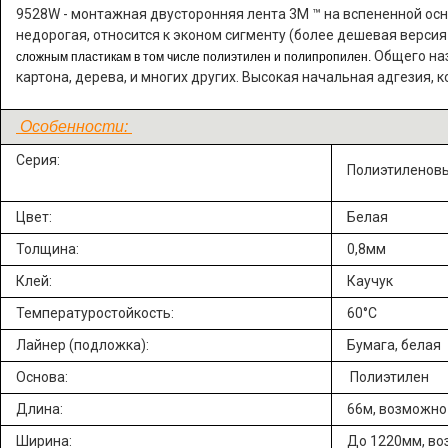
9528W - монтажная д
вусторонняя лента 3M ™ на вспененной осн
недорогая, относится к эконом сигменту (более дешевая версия
Общего наз
сложным пластикам в том числе полиэтилен и полипропилен.
картона, дерева, и многих других. Высокая начальная адгезия, 
Особенности:
Серия:
Полиэтиленовы
Цвет:
Белая
Толщина:
0,8мм
Клей:
Каучук
Температуростойкость:
60°C
Лайнер (подложка):
Бумага, белая
Основа:
Полиэтилен
Длина:
66м, возможно
Ширина:
До 1220мм, во