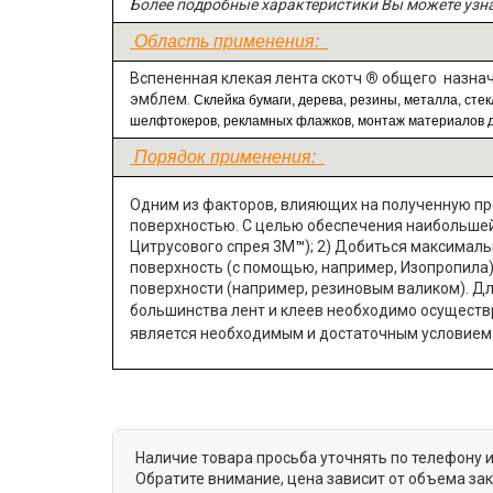
Более подробные характеристики Вы можете узн
Область применения:
Вспененная клекая лента скотч
®
общего назначе
эмблем.
Склейка бумаги, дерева, резины, металла, сте
шелфтокеров, рекламных флажков, монтаж материалов 
Порядок применения:
Одним из факторов, влияющих на полученную про
поверхностью. С целью обеспечения наибольшей 
Цитрусового спрея 3М
™
); 2) Добиться максимал
поверхность (с помощью, например, Изопропила)
поверхности (например, резиновым валиком). Дл
большинства лент и клеев необходимо осуществр
является необходимым и достаточным условием 
Наличие товара просьба уточнять по телефону 
Обратите внимание, цена зависит от объема за