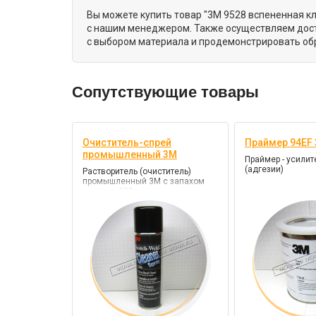
Вы можете купить товар "3M 9528 вспененная кл
с нашим менеджером. Также осуществляем доста
с выбором материала и продемонстрировать обр
Сопутствующие товары
Очиститель-спрей
Праймер 94EF 
промышленный 3M
Праймер - усилит
(адгезии)
Растворитель (очиститель)
промышленный 3М с запахом
цитруса, 230г.