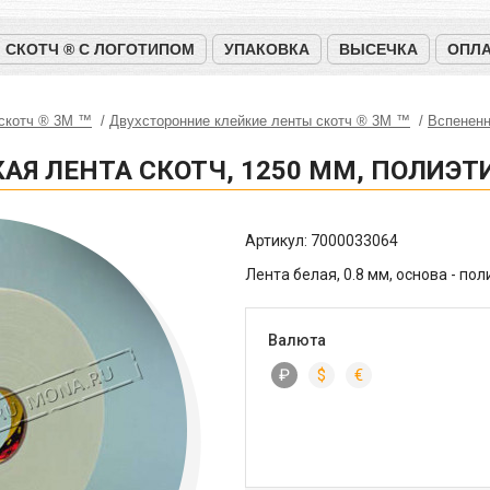
СКОТЧ ® С ЛОГОТИПОМ
УПАКОВКА
ВЫСЕЧКА
ОПЛА
 скотч ® 3M ™
Двухсторонние клейкие ленты скотч ® 3M ™
Вспененн
АЯ ЛЕНТА СКОТЧ, 1250 ММ, ПОЛИЭТ
Артикул:
7000033064
Лента белая, 0.8 мм, основа - пол
Валюта
₽
$
€