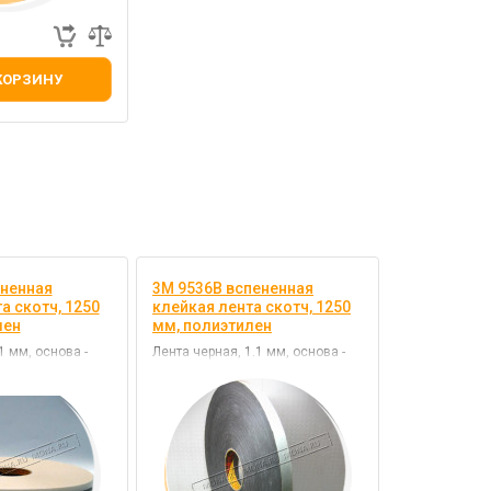
КОРЗИНУ
ененная
3M 9536B вспененная
а скотч, 1250
клейкая лента скотч, 1250
лен
мм, полиэтилен
1 мм, основа -
Лента черная, 1.1 мм, основа -
й - каучук
полиэтилен, клей - каучук