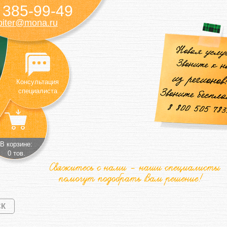
385-99-49
)
piter@mona.ru
Консультация
специалиста
В корзине:
0 тов.