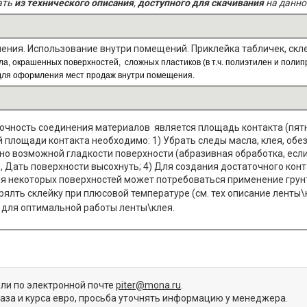
ать
из технического описания
,
доступного для скачивания
на данно
ния. Использование внутри помещений. Приклейка табличек, скле
кла, окрашенных поверхностей, сложных пластиков (в т.ч. полиэтилен и поли
для оформления мест продаж внутри помещения.
чность соединения материалов является площадь контакта (пятна
площади контакта необходимо: 1) Убрать следы масла, клея, обе
ьно возможной гладкости поверхности (абразивная обработка, если
, Дать поверхности высохнуть; 4) Для создания достаточного кон
я некоторых поверхностей может потребоваться применение грунт
ялть склейку при плюсовой температуре (см. тех описание ленты\
для оптимальной работы ленты\клея.
или по электронной почте
piter@mona.ru
.
каза и курса евро, просьба уточнять информацию у менеджера.