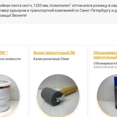
ейкая лента скотч, 1250 мм, полиэтилен" оптом или в розницу в н
вку курьером и транспортной компанией по Санкт-Петербургу и 
азцы! Звоните!
3М ™
Валик прикаточный 3М
Обезжириват
аэрозольны
ель клейкости
Валик резиновый 50мм
Обезжиривател
аэрозольный н
изопропила (из