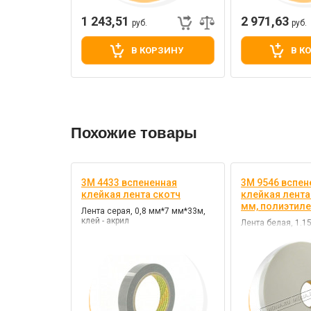
1 243,51
2 971,63
руб.
руб.
В КОРЗИНУ
В К
Похожие товары
3M 4433 вспененная
3M 9546 вспен
клейкая лента скотч
клейкая лента 
мм, полиэтиле
Лента серая, 0,8 мм*7 мм*33м,
клей - акрил
Лента белая, 1.15
полиэтилен, клей 