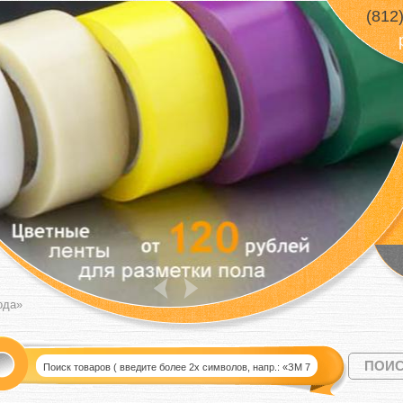
(812
ода»