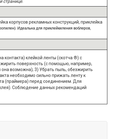
й странице.
йка корпусов рекламных конструкций, приклейка
пропилен). Идеальна для приклейкиления воблеров,
 контакта) клейкой ленты (скотча
®
) с
зжирить поверхность (с помощью, например,
 она возможна); 3) Убрать пыль, обезжирить
такта необходимо сильно прижать ленту к
а (
праймер
а) перед соединением. Для
клея).
Соблюдение данных рекомендаций