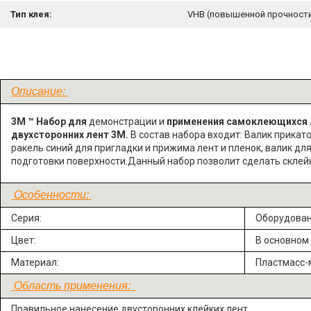
Тип клея:
VHB (повышенной прочност
Описание:
3М
™
Набор для
демонстрации и
применения самоклеющихся 
двухсторонних лент 3М.
В состав набора входит: Валик прикат
ракель синий для пригладки и прижима лент и пленок, валик дл
подготовки поверхности.Данный набор позволит сделать склей
Особенности:
Серия:
Оборудован
Цвет:
В основном
Материал:
Пластмасс-
Область применения:
Правильное нанесение двусторонних клейких лент.