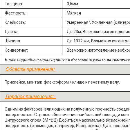
Толщина:
0,5мм
Жесткость:
Мягкая
Клейкость:
Умеренная \ Усиленная (с литеро
Длина:
До 23м, Возможно изговтолени
Ширина:
До 1372 мм, Возможно изговто
Конвертинг:
Возможно изготовление необх
Более подробные характеристики Вы можете узнать
из техничес
Область применения:
Приклейка, монтаж флексоформ \ клише к печатному валу.
Порядок применения:
Одним из факторов, влияющих на полученную прочность соедин
поверхностью. С целью обеспечения наибольшей площади контак
Цитрусового спрея 3М
™
); 2) Добиться максимально возможной г
поверхность (с помощью, например, Изопропила), Дать поверхн