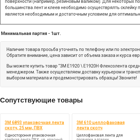
поверхности (например, резиновым валиком). Для некоторых п
большинства лент и клеев необходимо осуществрялть склейку п
является необходимым и достаточным условием для оптимальн
Минимальная партия - 1шт.
Наличие товара просьба уточнять по телефону или по электро
Обратите внимание, цена зависит от объема заказа и курса ев
Вы можете купить товар "3M E1920 \ E1920H Флексолента средн
менеджером. Также осуществляем доставку курьером и транспо
выбором материала и продемонстрировать образцы! Звоните!
Сопутствующие товары
3M 6893 упаковочная лента
3M 610 целлофановая
скотч, 25 мм, ПВХ
лента скотч
Одностороння упаковочная
Целлофановая лента для
клейкая лента ПВХ, цв. красный,
проверки адгезии