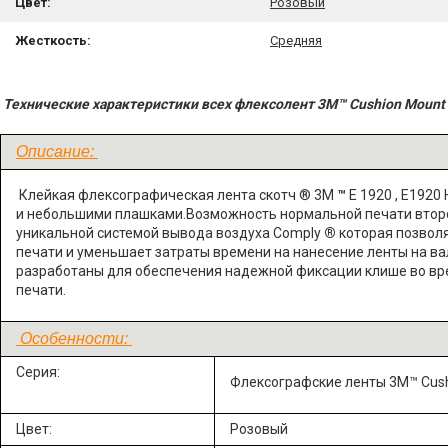
Цвет:
Розовый
Жесткость:
Средняя
Технические характеристики всех флексолент
3M™ Cushion Moun
Описание:
Клейкая флексографическая лента скотч ® 3М
™
E 1920 , Е192
и небольшими плашками.Возможность нормальной печати второ
уникальной системой вывода воздуха Comply
®
которая позволя
печати и уменьшает затраты времени на нанесение ленты на вал
разработаны для обеспечения надежной фиксации клише во врем
печати.
Особенности:
Серия:
Флексографские ленты 3M™ Cush
Цвет:
Розовый