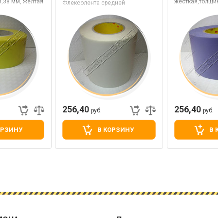
,38 мм, желтая
жесткая,толщин
Флексолента средней
сиреневая
жесткости,толщина 0,38 мм,
белая
256,40
256,40
руб.
руб.
ОРЗИНУ
В КОРЗИНУ
В 