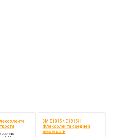
лексолента
3M E1815 \ E1815H
ткости
Флексолента средней
жесткости
меренно