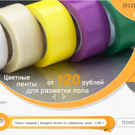
(812
ода»