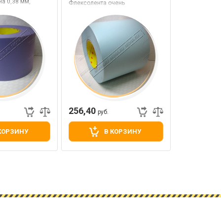
а 0,38 мм,
Флексолента очень
жесткая,толщина 0,38 мм,
голубая
256,40
руб.
КОРЗИНУ
В КОРЗИНУ