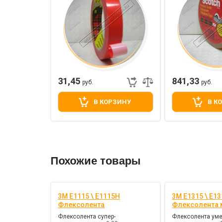
31,45
841,33
руб.
руб.
В КОРЗИНУ
В К
Похожие товары
3M E1115 \ E1115H
3M E1315 \ E1
Флексолента
Флексолента 
Флексолента супер-
Флексолента ум