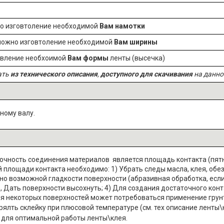
о изговтоление необходимой
Вам намотки
можно изговтоление необходимой
Вам ширины
овление необхоимой
Вам формы
ленты (высечка)
ать
из технического описания
,
доступного для скачивания
на данно
ному валу.
чность соединения материалов является площадь контакта (пятна
площади контакта необходимо: 1) Убрать следы масла, клея, обе
ьно возможной гладкости поверхности (абразивная обработка, если
, Дать поверхности высохнуть; 4) Для создания достаточного кон
я некоторых поверхностей может потребоваться применение грунт
ялть склейку при плюсовой температуре (см. тех описание ленты\
для оптимальной работы ленты\клея.