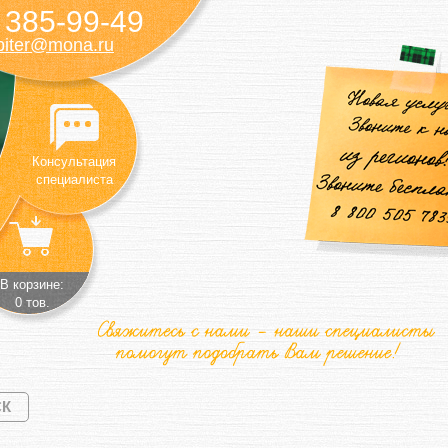
385-99-49
)
piter@mona.ru
Консультация
специалиста
В корзине:
0 тов.