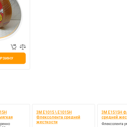
ОРЗИНУ
315H
3M E1015 \ E1015H
3M E1515H Ф
мягкая
Флексолента средней
средней жес
жесткости
еренно
Флексолента у