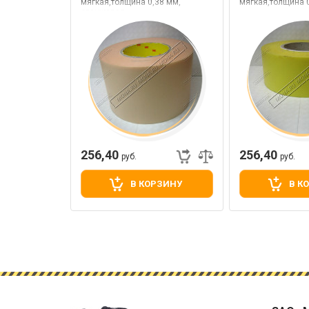
мягкая,толщина 0,38 мм,
мягкая,толщина 0
оранжевая
256,40
256,40
руб.
руб.
В КОРЗИНУ
В К