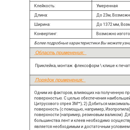
Клейкость:
Умеренная
Длина:
До 23м, Возможн
Ширина:
До 1372 мм, Воз
Конвертинг:
Возможно изгот
Более подробные характеристики Вы можете узн
Область применения:
Приклейка, монтаж флексоформ \ клише к печат
Порядок применения:
Одним из факторов, влияющих на полученную про
поверхностью. С целью обеспечения наибольшей 
Цитрусового спрея 3М
™
); 2) Добиться максимал
поверхность (с помощью, например, Изопропила)
поверхности (например, резиновым валиком). Дл
большинства лент и клеев необходимо осуществр
является необходимым и достаточным условием 