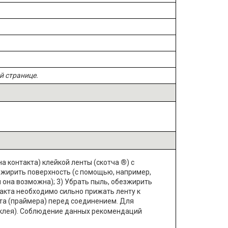
й странице.
 контакта) клейкой ленты (скотча
®
) с
зжирить поверхность (с помощью, например,
 она возможна); 3) Убрать пыль, обезжирить
такта необходимо сильно прижать ленту к
а (
праймер
а) перед соединением. Для
клея).
Соблюдение данных рекомендаций