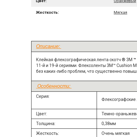
Цвет:
Оранжевый
Жесткость:
Мягкая
Описание:
Клейкая флексографическая лента скотч ® 3М
™
11-й и 19-й сериями.
Флексоленты 3M™ Cushion Mo
без каких-либо проблем, что существенно повыш
Особенности:
Серия:
Флексографские 
Цвет:
Темно-ораньжев
Толщина:
0,38мм
Жесткость:
Очень мягкая