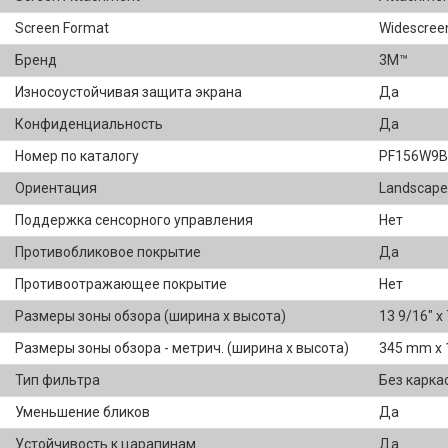
Screen Format
Widescree
Бренд
3M™
Износоустойчивая защита экрана
Да
Конфиденциальность
Да
Номер по каталогу
PF156W9B
Ориентация
Landscape
Поддержка сенсорного управления
Нет
Противобликовое покрытие
Да
Противоотражающее покрытие
Нет
Размеры зоны обзора (ширина x высота)
13 9/16" x 
Размеры зоны обзора - метрич. (ширина x высота)
345 mm x
Тип фильтра
Без карка
Уменьшение бликов
Да
Устойчивость к царапинам
Да