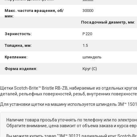
Макс. частота вращения, об/
30000
мин:
Посадочный диаметр, мм:
Зернистость:
P 220
Толщина, мм:
1.5
Крепление:
шпиндель
Форма изделия:
Круг (С)
Щетки Scotch-Brite™ Bristle RB-ZB, набираемые из отдельных кр
деталей, рельефных поверхностей, резьб, внутренних поверхносте
Для установки щетки на машину используется шпиндель 3M™ 15012
Наличие товара просьба уточнять по телефону или по электро
Обратите внимание, цена зависит от объема заказа и курса ев
Вы можете купить товар "3M™ 30121 радиальный круг Scotch-Bri