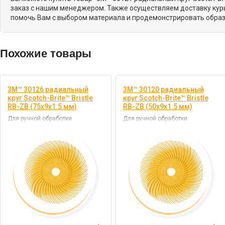
заказ с нашим менеджером. Также осуществляем доставку курь
помочь Вам с выбором материала и продемонстрировать образ
Похожие товары
3M™ 30126 радиальный
3M™ 30120 радиальный
круг Scotch-Brite™ Bristle
круг Scotch-Brite™ Bristle
RB-ZB (75х9х1.5 мм)
RB-ZB (50х9х1.5 мм)
Для ручной обработки
Для ручной обработки
небольших участков деталей и
небольших участков деталей и
труднодоступных мест
труднодоступных мест