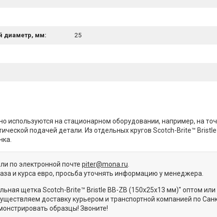
 диаметр, мм:
25
чно используются на стационарном оборудовании, например, на то
тической подачей детали. Из отдельных кругов Scotch-Brite™ Brist
нка.
или по электронной почте
piter@mona.ru
.
каза и курса евро, просьба уточнять информацию у менеджера.
ьная щетка Scotch-Brite™ Bristle BB-ZB (150х25х13 мм)" оптом ил
уществляем доставку курьером и транспортной компанией по Санк
монстрировать образцы! Звоните!