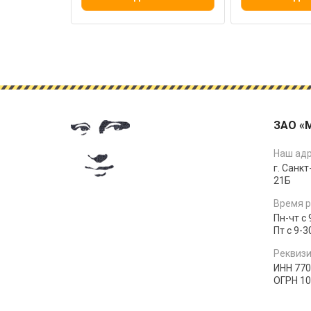
ЗАО «
Наш адр
г. Санкт
21Б
Время р
Пн-чт с 
Пт с 9-3
Реквизи
ИНН 77
ОГРН 1