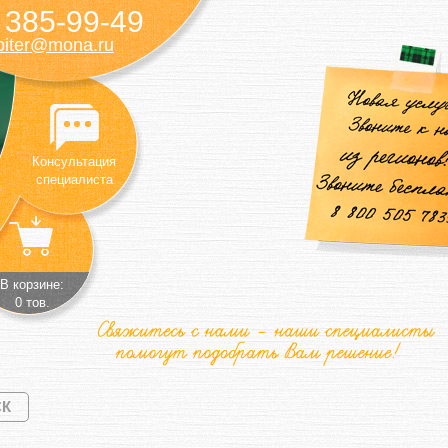
385-99-49
)
piter@mona.ru
Консультация
специалиста
В корзине:
0 тов.