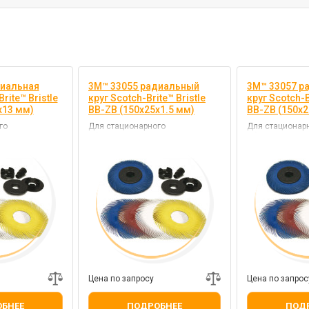
диальная
3M™ 33055 радиальный
3M™ 33057 р
rite™ Bristle
круг Scotch-Brite™ Bristle
круг Scotch-B
х13 мм)
BB-ZB (150х25х1.5 мм)
BB-ZB (150х2
го
Для стационарного
Для стационар
оборудования
оборудования
Цена по запросу
Цена по запрос
БНЕЕ
ПОДРОБНЕЕ
ПОД