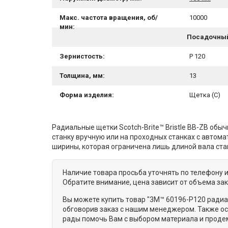
Макс. частота вращения, об/
10000
мин:
Посадочный
Зернистость:
P 120
Толщина, мм:
13
Форма изделия:
Щетка (С)
Радиальные щетки Scotch-Brite™ Bristle BB-ZB обы
станку вручную или на проходных станках с автома
ширины, которая ограничена лишь длиной вала ста
Наличие товара просьба уточнять по телефону 
Обратите внимание, цена зависит от объема за
Вы можете купить товар "3M™ 60196-Р120 радиал
обговорив заказ с нашим менеджером. Также ос
рады помочь Вам с выбором материала и проде