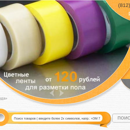
(812
ода»