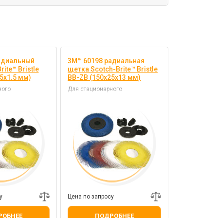
адиальный
3M™ 60198 радиальная
rite™ Bristle
щетка Scotch-Brite™ Bristle
5х1.5 мм)
BB-ZB (150х25х13 мм)
ного
Для стационарного
оборудования
у
Цена по запросу
РОБНЕЕ
ПОДРОБНЕЕ